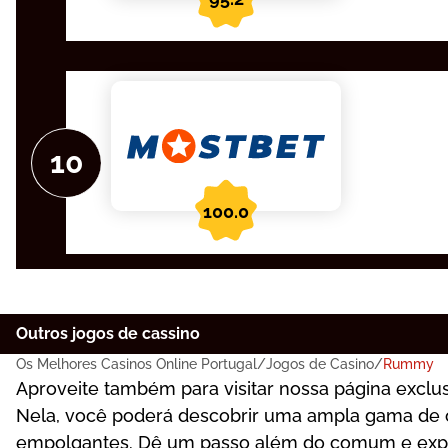
100.0
Outros jogos de cassino
Os Melhores Casinos Online Portugal
Jogos de Casino
Rummy
Várіаs Vеrtеntеs
Aproveite também para visitar nossa página exclu
Орçõеs Оnlіnе
Nela, você poderá descobrir uma ampla gama de op
empolgantes. Dê um passo além do comum e explor