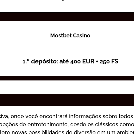
Mostbet Casino
1.º depósito: até 400 EUR + 250 FS
siva, onde você encontrará informações sobre todo
ções de entretenimento, desde os clássicos como b
e novas possibilidades de diversão em um ambiente