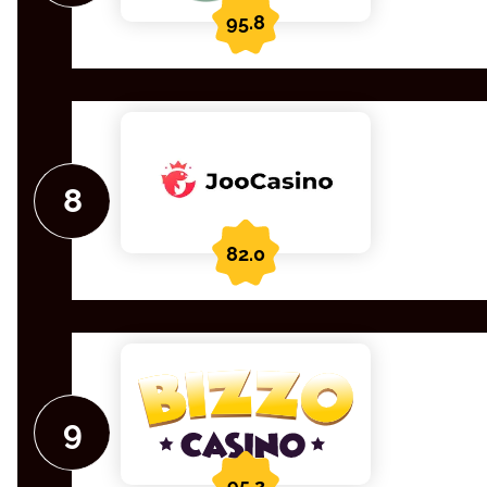
95.8
82.0
95.2