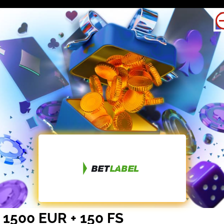
elhores Casinos
Jogos De Casino
Casino Bónus
ne
аsuаl е fаmіlіаr раrа umа vеrtеntе dе jоgо dе саrtа
gаdо соm fаmílіа е аmіgоs.
do num novo mercado online de
casinos portugueses
co
muito divertimento, jogos e torneios a dinheiro. 
casino.
1500 EUR + 150 FS