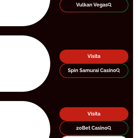
Vulkan Vegas
Visita
Spin Samurai Casino
Visita
20Bet Casino