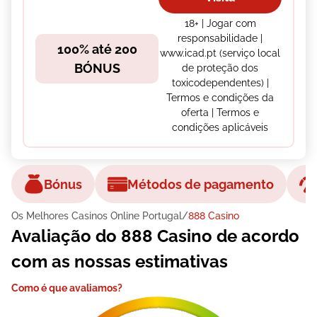
18+ | Jogar com
responsabilidade |
100% até 200
www.icad.pt (serviço local
BÓNUS
de proteção dos
toxicodependentes) |
Termos e condições da
oferta | Termos e
condições aplicáveis
Bónus
Métodos de pagamento
Os Melhores Casinos Online Portugal
888 Casino
Avaliação do 888 Casino de acordo
com as nossas estimativas