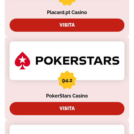
Placard.pt Casino
VISITA
94.2
PokerStars Casino
VISITA