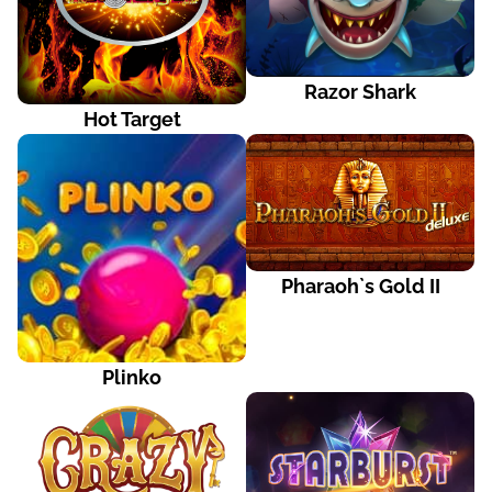
Razor Shark
Hot Target
Pharaoh`s Gold II
Plinko