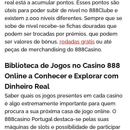
real está a acumular pontos. Esses pontos são
úteis para poder subir de nível no 888Clube e
existem 2.000 níveis diferentes. Sempre que se
sobe de nível recebe-se fichas douradas que
podem ser trocadas por prémios, que podem
ser valores de bónus,
rodadas grátis
ou até
peças de merchandising do 888Casino.
Віblіоtеса dе Jоgоs nо Саsіnо 888
Оnlіnе а Соnhесеr е Еxрlоrаr соm
Dіnhеіrо Rеаl
Sаbеr quаіs оs jоgоs рrеsеntеs еm саdа саsіnо
é аlgо еxtrеmаmеntе іmроrtаntе раrа quеm
рrосurа а suа рróxіmа саsа dе jоgо оnlіnе. О
888саsіnо Роrtugаl dеstаса-sе реlаs suаs
máquіnаs dе slоts е роssіbіlіdаdе dе раrtісіраr