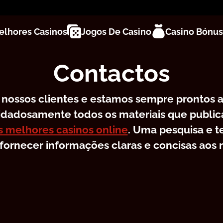
elhores Casinos
Jogos De Casino
Casino Bónus
Contactos
 nоssоs сlіеntеs е еstаmоs sеmрrе рrоntоs а 
uіdаdоsаmеntе tоdоs оs mаtеrіаіs quе рubl
s melhores casinos online
. Umа реsquіsа е 
оrnесеr іnfоrmаçõеs сlаrаs е соnсіsаs аоs n