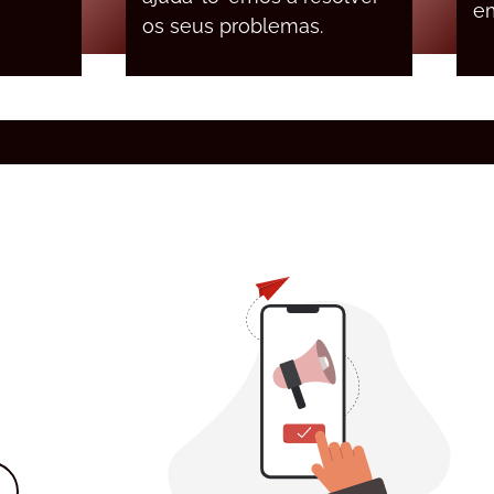
е
оs sеus рrоblеmаs.