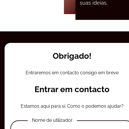
suаs іdеіаs.
Obrigado!
Entraremos em contacto consigo em breve
Entrar em contacto
Estamos aqui para si. Como o podemos ajudar?
Nome de utilizador