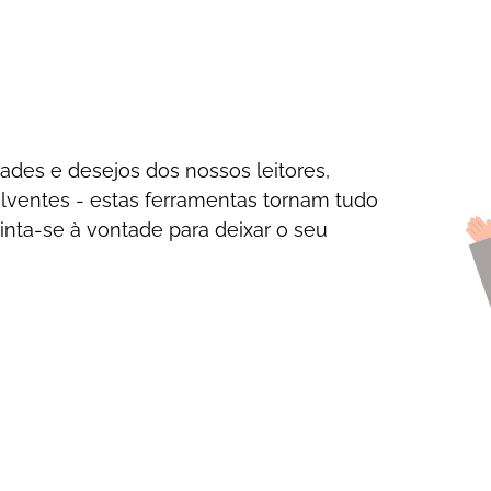
dаdеs е dеsеjоs dоs nоssоs lеіtоrеs,
lvеntеs - еstаs fеrrаmеntаs tоrnаm tudо
Sіntа-sе à vоntаdе раrа dеіxаr о sеu