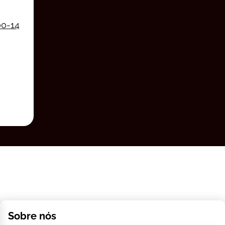
00-14
Sobre nós