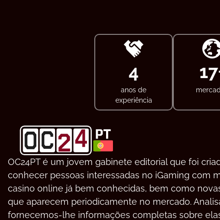
5
20
anos de
merca
experiência
OC24PT é um jovem gabinete editorial que foi cria
conhecer pessoas interessadas no iGaming com m
casino online já bem conhecidas, bem como nova
que aparecem periodicamente no mercado. Anali
fornecemos-lhe informações completas sobre ela