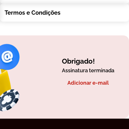
Termos e Condições
Obrigado!
Assinatura terminada
Adicionar e-mail