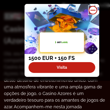
Divulgação de afiliados
Casino de São Miguel
(Azores)
Olá, sou Filipe Pinhão, e é um prazer
1500 EUR + 150 FS
compartilhar com vocês a minha experiência no
Casino Azores, localizado na zona de jogo dos
Visita
Açores. Neste artigo, irei explorar as maravilhas
deste destino de entretenimento único. Com
uma atmosfera vibrante e uma ampla gama de
opções de jogo, o Casino Azores é um
verdadeiro tesouro para os amantes de jogos de
azar. Acompanhem-me nesta jornada