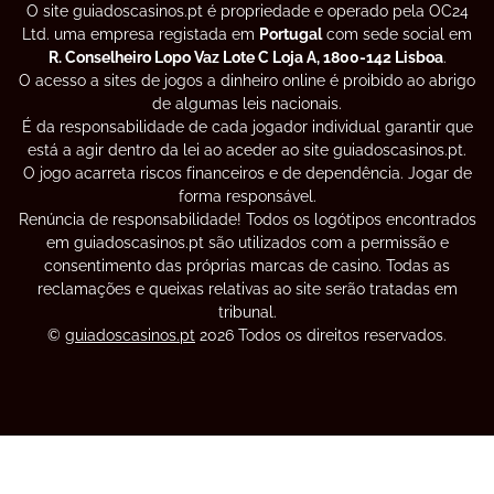
O site guiadoscasinos.pt é propriedade e operado pela OC24
Ltd. uma empresa registada em
Portugal
com sede social em
R. Conselheiro Lopo Vaz Lote C Loja A, 1800-142 Lisboa
.
O acesso a sites de jogos a dinheiro online é proibido ao abrigo
de algumas leis nacionais.
É da responsabilidade de cada jogador individual garantir que
está a agir dentro da lei ao aceder ao site guiadoscasinos.pt.
O jogo acarreta riscos financeiros e de dependência. Jogar de
forma responsável.
Renúncia de responsabilidade! Todos os logótipos encontrados
em guiadoscasinos.pt são utilizados com a permissão e
consentimento das próprias marcas de casino. Todas as
reclamações e queixas relativas ao site serão tratadas em
tribunal.
©
guiadoscasinos.pt
2026 Todos os direitos reservados.