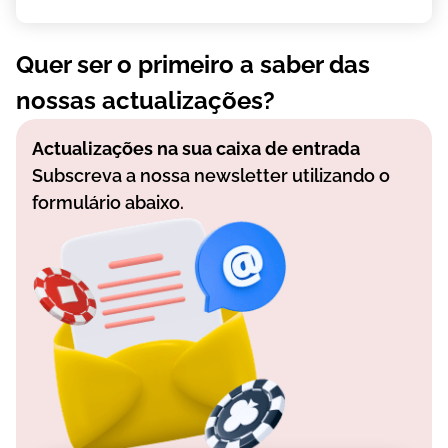
Quer ser o primeiro a saber das
nossas actualizações?
Actualizações na sua caixa de entrada
Subscreva a nossa newsletter utilizando o
formulário abaixo.