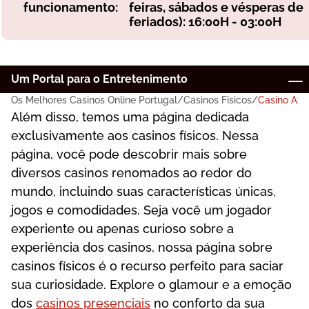
funcionamento:
feiras, sábados e vésperas de
feriados): 16:00H - 03:00H
Um Portal para o Entretenimento
Os Melhores Casinos Online Portugal
Casinos Físicos
Casino Azo
Um Refúgio de Conforto Moderno
Além disso, temos uma página dedicada
Conclusão
exclusivamente aos casinos físicos. Nessa
página, você pode descobrir mais sobre
Perguntas Frequentes sobre o Casino Azores
diversos casinos renomados ao redor do
Outros casinos que vale a pena visitar em Portugal
mundo, incluindo suas características únicas,
jogos e comodidades. Seja você um jogador
Quer ser o primeiro a saber das nossas actualizações?
experiente ou apenas curioso sobre a
experiência dos casinos, nossa página sobre
casinos físicos é o recurso perfeito para saciar
sua curiosidade. Explore o glamour e a emoção
dos
casinos presenciais
no conforto da sua