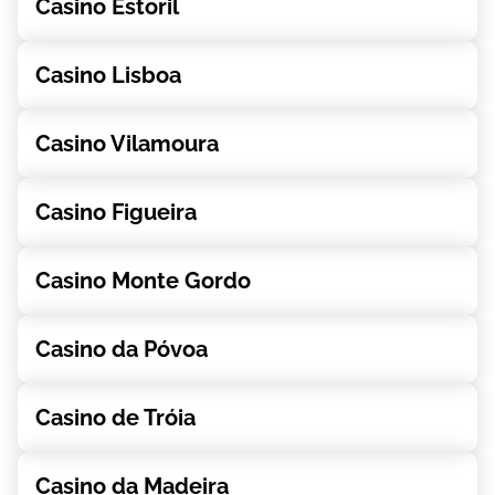
Casino Estoril
Casino Lisboa
Casino Vilamoura
Casino Figueira
Casino Monte Gordo
Casino da Póvoa
Casino de Tróia
Casino da Madeira