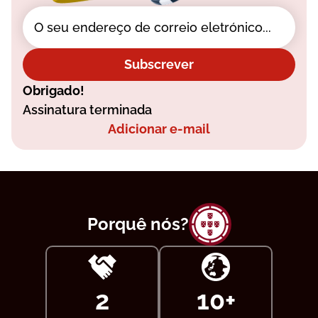
Subscrever
Obrigado!
Assinatura terminada
Adicionar e-mail
Porquê nós?
5
20
+