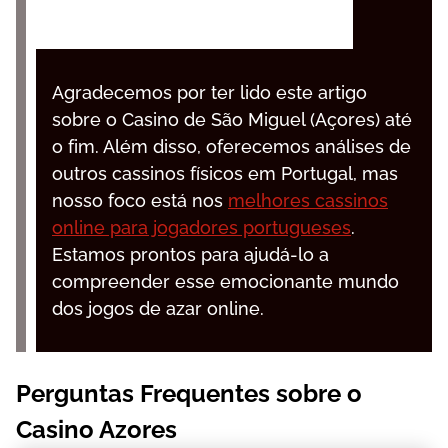
Agradecemos por ter lido este artigo
sobre o Casino de São Miguel (Açores) até
o fim. Além disso, oferecemos análises de
outros cassinos físicos em Portugal, mas
nosso foco está nos
melhores cassinos
online para jogadores portugueses
.
Estamos prontos para ajudá-lo a
compreender esse emocionante mundo
dos jogos de azar online.
Perguntas Frequentes sobre o
Casino Azores