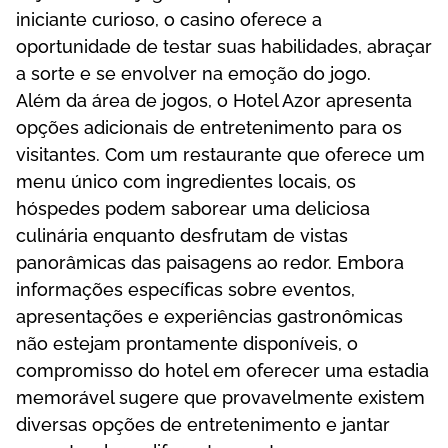
iniciante curioso, o casino oferece a
oportunidade de testar suas habilidades, abraçar
a sorte e se envolver na emoção do jogo.
Além da área de jogos, o Hotel Azor apresenta
opções adicionais de entretenimento para os
visitantes. Com um restaurante que oferece um
menu único com ingredientes locais, os
hóspedes podem saborear uma deliciosa
culinária enquanto desfrutam de vistas
panorâmicas das paisagens ao redor. Embora
informações específicas sobre eventos,
apresentações e experiências gastronômicas
não estejam prontamente disponíveis, o
compromisso do hotel em oferecer uma estadia
memorável sugere que provavelmente existem
diversas opções de entretenimento e jantar