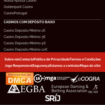
Nossa Aposta Casino
Goldenpark Casino
CasinoPortugal
CASINOS COM DEPÓSITO BAIXO
Casino Deposito Minimo 1€
Casino Deposito Minimo 3€
Casino Deposito Minimo 5€
Casino Deposito Minimo 10€
Sobre nós
Contacto
Política de Privacidade
Termos e Condições
Jogo Responsável
Segurança
Estamos a contratar
Mapa do sítio