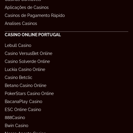
Aplicações de Casinos
Casinos de Pagamento Rápido
Analises Casinos
CASINO ONLINE PORTUGAL
Lebull Casino
Casino VersusBet Online
Casino Solverde Online
Luckia Casino Online
Casino Betclic
Betano Casino Online
PokerStars Casino Online
BacanaPlay Casino
ESC Online Casino
888Casino
Bwin Casino