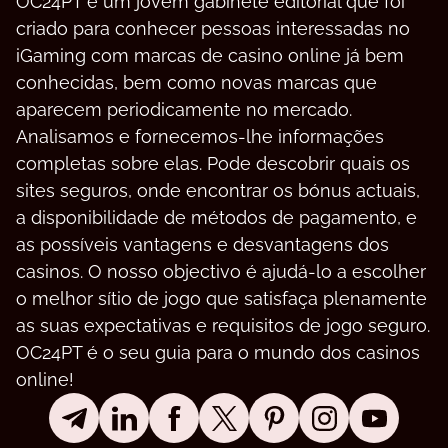
OC24PT é um jovem gabinete editorial que foi
criado para conhecer pessoas interessadas no
iGaming com marcas de casino online já bem
conhecidas, bem como novas marcas que
aparecem periodicamente no mercado.
Analisamos e fornecemos-lhe informações
completas sobre elas. Pode descobrir quais os
sites seguros, onde encontrar os bónus actuais,
a disponibilidade de métodos de pagamento, e
as possíveis vantagens e desvantagens dos
casinos. O nosso objectivo é ajudá-lo a escolher
o melhor sítio de jogo que satisfaça plenamente
as suas expectativas e requisitos de jogo seguro.
OC24PT é o seu guia para o mundo dos casinos
online!