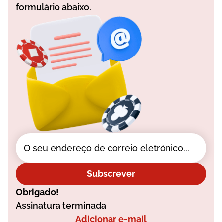
formulário abaixo.
Subscrever
Obrigado!
Assinatura terminada
Adicionar e-mail