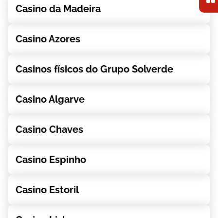
Casino da Madeira
Casino Azores
Casinos físicos do Grupo Solverde
Casino Algarve
Casino Chaves
Casino Espinho
Casino Estoril