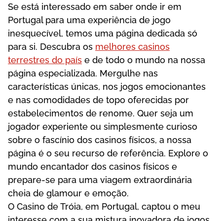
Se está interessado em saber onde ir em
Quer ser o primeiro a saber das nossas actualizações?
Portugal para uma experiência de jogo
inesquecível, temos uma página dedicada só
para si. Descubra os
melhores casinos
terrestres do país
e de todo o mundo na nossa
página especializada. Mergulhe nas
características únicas, nos jogos emocionantes
e nas comodidades de topo oferecidas por
estabelecimentos de renome. Quer seja um
jogador experiente ou simplesmente curioso
sobre o fascínio dos casinos físicos, a nossa
página é o seu recurso de referência. Explore o
mundo encantador dos casinos físicos e
prepare-se para uma viagem extraordinária
cheia de glamour e emoção.
O Casino de Tróia, em Portugal, captou o meu
interesse com a sua mistura inovadora de jogos