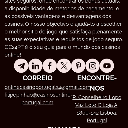
sites seguros, onde encontrar os bónus actuais,
a disponibilidade de métodos de pagamento, e
as possíveis vantagens e desvantagens dos
casinos. O nosso objectivo é ajudá-lo a escolher
o melhor sítio de jogo que satisfaça plenamente
as suas expectativas e requisitos de jogo seguro.
OC24PT é o seu guia para o mundo dos casinos
online!
CORREIO
ENCONTRE-
onlinecasinoportugal24@gmail.com
NOS
filipepinhao@casinosonline-
R. Conselheiro Lopo
portugal.com
Vaz Lote C Loja A,
1800-142 Lisboa,
Portugal