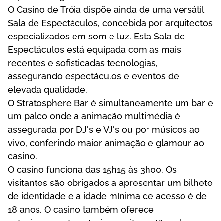
O Casino de Tróia dispõe ainda de uma versátil
Sala de Espectáculos, concebida por arquitectos
especializados em som e luz. Esta Sala de
Espectáculos está equipada com as mais
recentes e sofisticadas tecnologias,
assegurando espectáculos e eventos de
elevada qualidade.
O Stratosphere Bar é simultaneamente um bar e
um palco onde a animação multimédia é
assegurada por DJ's e VJ's ou por músicos ao
vivo, conferindo maior animação e glamour ao
casino.
O casino funciona das 15h15 às 3h00. Os
visitantes são obrigados a apresentar um bilhete
de identidade e a idade mínima de acesso é de
18 anos. O casino também oferece