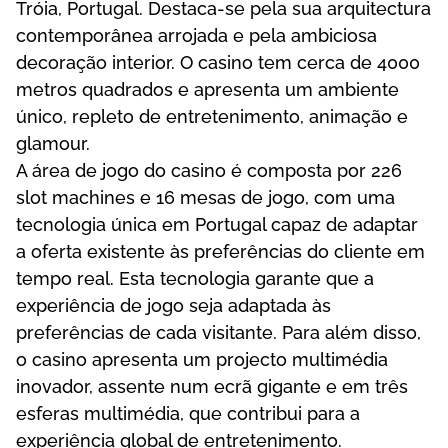
Tróia, Portugal. Destaca-se pela sua arquitectura
contemporânea arrojada e pela ambiciosa
decoração interior. O casino tem cerca de 4000
metros quadrados e apresenta um ambiente
único, repleto de entretenimento, animação e
glamour.
A área de jogo do casino é composta por 226
slot machines e 16 mesas de jogo, com uma
tecnologia única em Portugal capaz de adaptar
a oferta existente às preferências do cliente em
tempo real. Esta tecnologia garante que a
experiência de jogo seja adaptada às
preferências de cada visitante. Para além disso,
o casino apresenta um projecto multimédia
inovador, assente num ecrã gigante e em três
esferas multimédia, que contribui para a
experiência global de entretenimento.