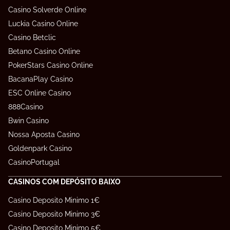
Casino Solverde Online
Luckia Casino Online
Casino Betclic
Betano Casino Online
PokerStars Casino Online
BacanaPlay Casino
ESC Online Casino
888Casino
Bwin Casino
Nossa Aposta Casino
Goldenpark Casino
CasinoPortugal
CASINOS COM DEPÓSITO BAIXO
Casino Deposito Minimo 1€
Casino Deposito Minimo 3€
Casino Deposito Minimo 5€