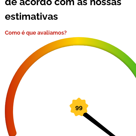
de acordo com as nossas
estimativas