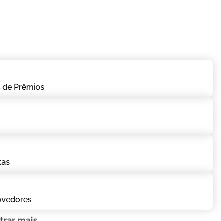
 de Prêmios
tas
ovedores
trar mais