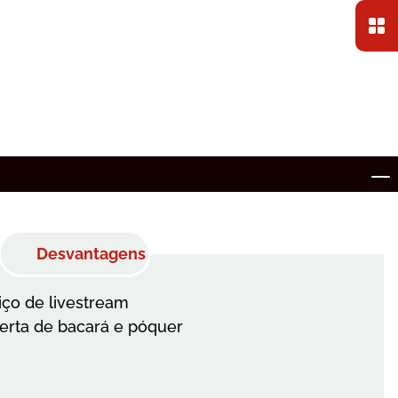
Desvantagens
iço de livestream
ferta de bacará e póquer