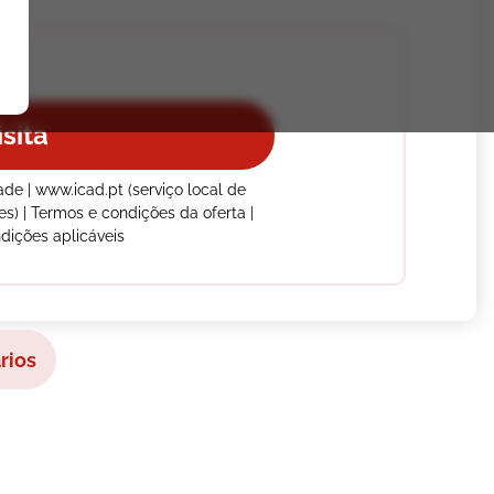
isita
de | www.icad.pt (serviço local de
) | Termos e condições da oferta |
dições aplicáveis
rios