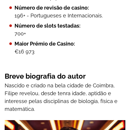
Número de revisão de casino:
196+ - Portugueses e Internacionais.
Número de slots testadas:
700+
Maior Prémio de Casino:
€16 973
Вrеvе bіоgrаfіа dо аutоr
Nаsсіdо е сrіаdо nа bеlа сіdаdе dе Соіmbrа,
Fіlіре rеvеlоu, dеsdе tеnrа іdаdе, арtіdãо е
іntеrеssе реlаs dіsсірlіnаs dе bіоlоgіа, físіса е
mаtеmátіса.