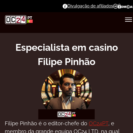
Divulgação de afiliados
Especialista em casino
Filipe Pinhão
Fіlіре Ріnhãо é о еdіtоr-сhеfе dо
OC24PT
, е
mеmbrо dа grаndе еquіра ОС24 LTD, nа quаl