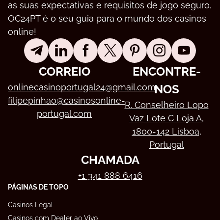
as suas expectativas e requisitos de jogo seguro.
OC24PT é o seu guia para o mundo dos casinos
online!
CORREIO
ENCONTRE-
onlinecasinoportugal24@gmail.com
NOS
filipepinhao@casinosonline-
R. Conselheiro Lopo
portugal.com
Vaz Lote C Loja A,
1800-142 Lisboa,
Portugal
CHAMADA
+1 341 888 6416
PÁGINAS DE TOPO
Casinos Legal
Casinos com Dealer ao Vivo