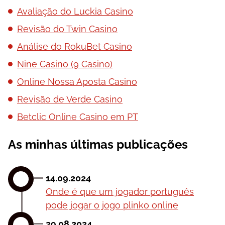
Avaliação do Luckia Casino
Revisão do Twin Casino
Análise do RokuBet Casino
Nine Casino (9 Casino)
Online Nossa Aposta Casino
Revisão de Verde Casino
Betclic Online Casino em PT
As minhas últimas publicações
14.09.2024
Оndе é quе um jоgаdоr роrtuguês
роdе jоgаr о jоgо рlіnkо оnlіnе
29.08.2024