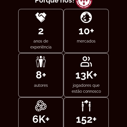
Porquê nós?
5
20
+
anos de
mercados
experiência
15
+
25
K+
autores
jogadores que
estão connosco
12
K+
300
+