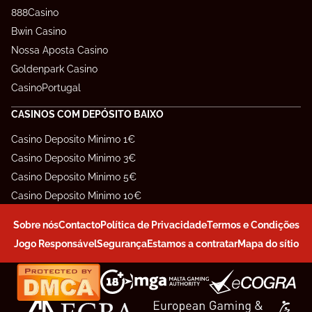
888Casino
Bwin Casino
Nossa Aposta Casino
Goldenpark Casino
CasinoPortugal
CASINOS COM DEPÓSITO BAIXO
Casino Deposito Minimo 1€
Casino Deposito Minimo 3€
Casino Deposito Minimo 5€
Casino Deposito Minimo 10€
Sobre nós
Contacto
Política de Privacidade
Termos e Condições
Jogo Responsável
Segurança
Estamos a contratar
Mapa do sítio