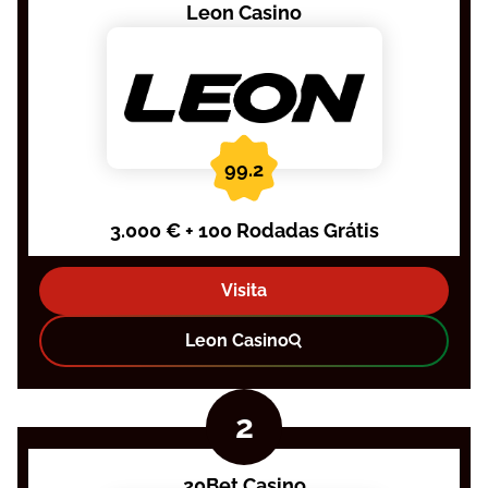
Leon Casino
99.2
3.000 € + 100 Rodadas Grátis
Visita
Leon Casino
20Bet Casino