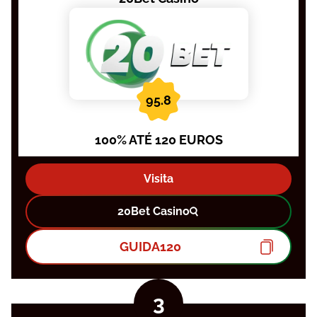
95.8
100% ATÉ 120 EUROS
Visita
20Bet Casino
GUIDA120