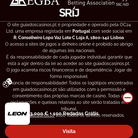
O site guiadoscasinos.pt é propriedade e operado pela OC24
Ltd. uma empresa registada em
Portugal
com sede social em
R. Conselheiro Lopo Vaz Lote C Loja A, 1800-142 Lisboa
.
O acesso a sites de jogos a dinheiro online é proibido ao abrigo
de algumas leis nacionais.
É da responsabilidade de cada jogador individual garantir que
está a agir dentro da lei ao aceder ao site guiadoscasinos.pt.
O jogo acarreta riscos financeiros e de dependência. Jogar de
forma responsável.
Renúncia de responsabilidade! Todos os logótipos encontrados
em guiadoscasinos.pt são utilizados com a permissão e
Ao continuar a utilizar o sítio, o utilizador concorda com a utilização de cookies em conformidade com o nosso sítio Web.
consentimento das próprias marcas de casino. Todas as
reclamações e queixas relativas ao site serão tratadas em
tribunal.
3.000 € + 100 Rodadas Grátis
©
guiadoscasinos.pt
2026 Todos os direitos reservados.
Visita