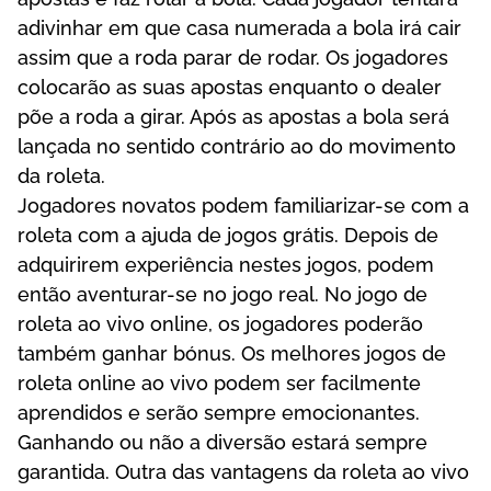
adivinhar em que casa numerada a bola irá cair
assim que a roda parar de rodar. Os jogadores
colocarão as suas apostas enquanto o dealer
põe a roda a girar. Após as apostas a bola será
lançada no sentido contrário ao do movimento
da roleta.
Jogadores novatos podem familiarizar-se com a
roleta com a ajuda de jogos grátis. Depois de
adquirirem experiência nestes jogos, podem
então aventurar-se no jogo real. No jogo de
roleta ao vivo online, os jogadores poderão
também ganhar bónus. Os melhores jogos de
roleta online ao vivo podem ser facilmente
aprendidos e serão sempre emocionantes.
Ganhando ou não a diversão estará sempre
garantida. Outra das vantagens da roleta ao vivo