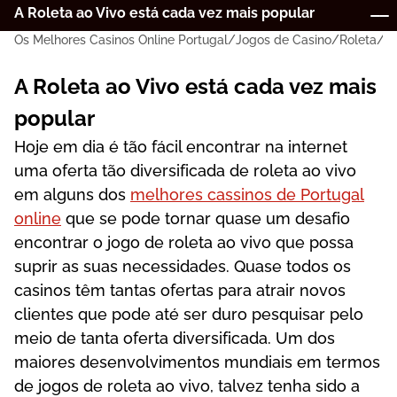
A Roleta ao Vivo está cada vez mais popular
Os Melhores Casinos Online Portugal
Jogos de Casino
Roleta
Ro
Roleta ao Vivo FAQ
A Roleta ao Vivo está cada vez mais
Mais páginas sobre a roleta online
popular
Quer ser o primeiro a saber das nossas actualizações?
Hoje em dia é tão fácil encontrar na internet
uma oferta tão diversificada de roleta ao vivo
em alguns dos
melhores cassinos de Portugal
online
que se pode tornar quase um desafio
encontrar o jogo de roleta ao vivo que possa
suprir as suas necessidades. Quase todos os
casinos têm tantas ofertas para atrair novos
clientes que pode até ser duro pesquisar pelo
meio de tanta oferta diversificada. Um dos
maiores desenvolvimentos mundiais em termos
de jogos de roleta ao vivo, talvez tenha sido a