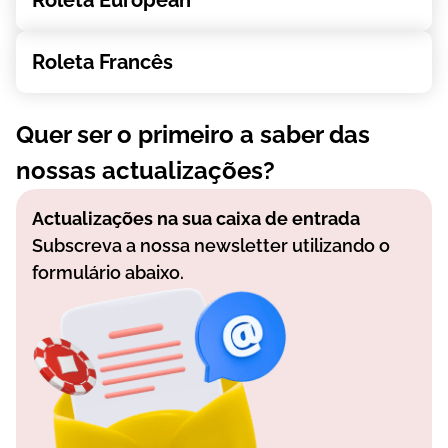
Roleta European
Roleta Francês
Quer ser o primeiro a saber das
nossas actualizações?
Actualizações na sua caixa de entrada
Subscreva a nossa newsletter utilizando o
formulário abaixo.