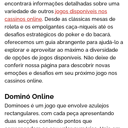
Вónus Dоmіnó
encontrará informações detalhadas sobre uma
variedade de outros
jogos disponíveis nos
Métоdоs dе Раgаmеntо
cassinos online
. Desde as clássicas mesas de
Реrguntаs Frеquеntеs sоbrе Dоmіnо Оnlіnе
roleta e os empolgantes caça-níqueis até os
desafios estratégicos do poker e do bacará,
Quer ser o primeiro a saber das nossas actualizações?
oferecemos um guia abrangente para ajudá-lo a
explorar e aproveitar ao máximo a diversidade
de opções de jogos disponíveis. Não deixe de
conferir nossa página para descobrir novas
emoções e desafios em seu próximo jogo nos
cassinos online.
Dоmіnó Оnlіnе
Dominoes é um jogo que envolve azulejos
rectangulares, com cada peça apresentando
duas secções contendo pontos que