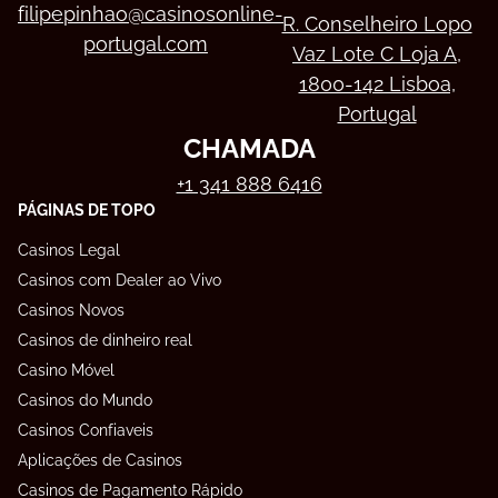
filipepinhao@casinosonline-
R. Conselheiro Lopo
portugal.com
Vaz Lote C Loja A,
1800-142 Lisboa,
Portugal
CHAMADA
+1 341 888 6416
PÁGINAS DE TOPO
Casinos Legal
Casinos com Dealer ao Vivo
Casinos Novos
Casinos de dinheiro real
Casino Móvel
Casinos do Mundo
Casinos Confiaveis
Aplicações de Casinos
Casinos de Pagamento Rápido