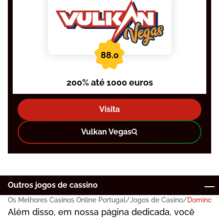
88.0
200% até 1000 euros
Visita
Vulkan Vegas
Outros jogos de cassino
Os Melhores Casinos Online Portugal
Jogos de Casino
Domino
Dоmіnó Оnlіnе
Além disso, em nossa página dedicada, você