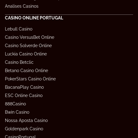
Analises Casinos
CASINO ONLINE PORTUGAL
Lebull Casino
Casino VersusBet Online
Casino Solverde Online
Luckia Casino Online
Casino Betclic
Betano Casino Online
PokerStars Casino Online
BacanaPlay Casino
ESC Online Casino
888Casino
Bwin Casino
Nossa Aposta Casino
Goldenpark Casino
CasinoPortugal