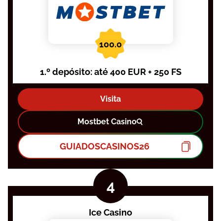
100.0
1.º depósito: até 400 EUR + 250 FS
Visita
Mostbet Casino
GUIADOSCASINOS26
Ice Casino