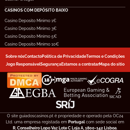
CASINOS COM DEPÓSITO BAIXO
Casino Deposito Minimo 1€
Casino Deposito Minimo 3€
Casino Deposito Minimo 5€
Casino Deposito Minimo 10€
Sobre nós
Contacto
Política de Privacidade
Termos e Condições
Jogo Responsável
Segurança
Estamos a contratar
Mapa do sítio
O site guiadoscasinos.pt é propriedade e operado pela OC24
Ltd. uma empresa registada em
Portugal
com sede social em
R. Conselheiro Lopo Vaz Lote C Loja A, 1800-142 Lisboa
.