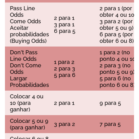
Pass Line
2 para 1 (por
Odds
obter 4 ou 10)
2 para 1
Come Odds
3 para 2 (por
3 para 1
Aceitar
obter 5 ou 9)
6 para 5
probabilidades
6 para 5 (por
(Buying Odds)
obter 6 ou 8)
Don't Pass
1 para 2 (no
Line Odds
ponto 4 ou 10)
1 para 2
Don't Come
2 para 3 (no
2 para 3
Odds
ponto 5 ou 9)
5 para 6
Largar
5 para 6 (no
Probabilidades
ponto 6 ou 8)
Colocar 4 ou
10 (para
2 para 1
9 para 5
ganhar)
Colocar 5 ou 9
3 para 2
7 para 5
(para ganhar)
Colocar 6 ou 8