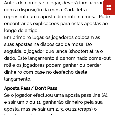
Antes de começar a jogar, deverá familiarizar-se
com a disposição da mesa. Cada letra
representa uma aposta diferente na mesa. Pode
encontrar as explicações para estas apostas ao
longo do artigo.
Em primeiro lugar, os jogadores colocam as
suas apostas na disposição da mesa. De
seguida, o jogador que lança (shooter) atira o
dado. Este lançamento é denominado come-out
roll e os jogadores podem ganhar ou perder
dinheiro com base no desfecho deste
lançamento.
Aposta Pass/ Don’t Pass
Se o jogador efectuou uma aposta pass line (A),
e sair um 7 ou 11, ganharão dinheiro pela sua
aposta, mas se sair um 2, 3, ou 12 (craps) o