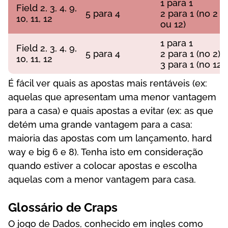
1 para 1
Field 2, 3, 4, 9,
5 para 4
2 para 1 (no 2
10, 11, 12
ou 12)
1 para 1
Field 2, 3, 4, 9,
5 para 4
2 para 1 (no 2)
10, 11, 12
3 para 1 (no 12)
É fácil ver quais as apostas mais rentáveis (ex:
aquelas que apresentam uma menor vantagem
para a casa) e quais apostas a evitar (ex: as que
detém uma grande vantagem para a casa:
maioria das apostas com um lançamento, hard
way e big 6 e 8). Tenha isto em consideração
quando estiver a colocar apostas e escolha
aquelas com a menor vantagem para casa.
Glossário de Craps
O jogo de Dados, conhecido em ingles como