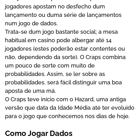
jogadores apostam no desfecho dum
lançamento ou duma série de lançamentos
num jogo de dados.
Trata-se dum jogo bastante social; a mesa
habitual em casino pode albergar até 14
jogadores (estes poderão estar contentes ou
não, dependendo da sorte). O Craps combina
um pouco de sorte com muito de
probabilidades. Assim, se ler sobre as
probabilidades, será fácil distinguir uma boa
aposta de uma má.
O Craps teve início com o Hazard, uma antiga
versão que data da Idade Média até ter evoluído
para o jogo que conhecemos nos dias de hoje.
Como Jogar Dados