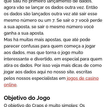
que saiu no primeiro lançamento de dados,
agora vão se lançar os dados outra vez. Então
os dados são lançados outra vez até sair esse
mesmo número ou um 7. Se sair o 7 você perde
a sua aposta, se sair o mesmo número você
ganha a sua aposta.
Mas há muitas mais apostas, que até pode
parecer confusas para quem começa a jogar
aos dados, mas que torna o jogo muito
interessante e divertido, em especial para quem
atira os dados. Por isso veja mais dicas de como
jogar aos dados aqui no nosso site, escritas
pelos nossos especialistas em
jogos de casino
online
.
Objetivo do Jogo
O objetivo do Craps é muito simples: Os