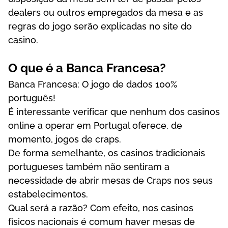
dealers ou outros empregados da mesa e as
regras do jogo serão explicadas no site do
casino.
O que é a Banca Francesa?
Banca Francesa: O jogo de dados 100%
português!
É interessante verificar que nenhum dos casinos
online a operar em Portugal oferece, de
momento, jogos de craps.
De forma semelhante, os casinos tradicionais
portugueses também não sentiram a
necessidade de abrir mesas de Craps nos seus
estabelecimentos.
Qual será a razão? Com efeito, nos casinos
físicos nacionais é comum haver mesas de