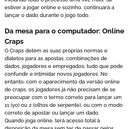
estiver a jogar online e sozinho, continuará a
lançar o dado durante o jogo todo.
Da mesa para o computador: Online
Craps
O Craps detém as suas próprias normas e
dialetos para as apostas, combinações de
dados, jogadores e empregados; tudo que pode
confundir e intimidar novos jogadores. No
entanto, com o aparecimento da versão online
de craps, os jogadores já não precisam de se
preocupar com o termo correto para lançar um
11 (yo) ou 2 (olhos de serpente), ou com o modo
correto de apostar ou lançar um dado.
Quando joga online, terá acesso total à
disposição da mesa sem ter de passar pelos