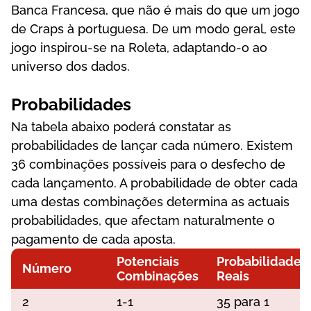
Banca Francesa, que não é mais do que um jogo
de Craps à portuguesa. De um modo geral, este
jogo inspirou-se na Roleta, adaptando-o ao
universo dos dados.
Probabilidades
Na tabela abaixo poderá constatar as
probabilidades de lançar cada número. Existem
36 combinações possíveis para o desfecho de
cada lançamento. A probabilidade de obter cada
uma destas combinações determina as actuais
probabilidades, que afectam naturalmente o
pagamento de cada aposta.
Potenciais
Probabilidades
Número
Combinações
Reais
2
1-1
35 para 1