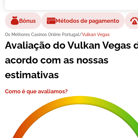
Bónus
Métodos de pagamento
Os Melhores Casinos Online Portugal
Vulkan Vegas
Avaliação do Vulkan Vegas 
acordo com as nossas
estimativas