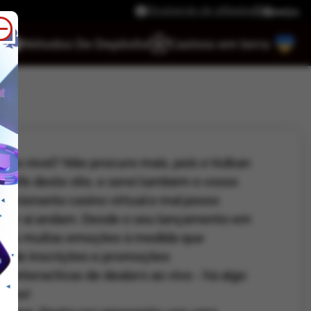
Divulgação de afiliados
Métodos De Depõsito
Casinos em terra
ximo nível? Não procure mais, pois o Vulkan
chefe deste site, e serei também o vosso
mocionante casino virtual e mal posso
ue por aí andam. Desde o seu lançamento em
dores muitas emoções à medida que
es de inscrições e promoções
 interactivas de dealers ao vivo - há algo
sino!