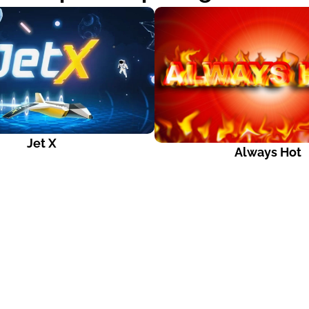
Jet X
Always Hot