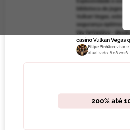
Explosividade e excl
biblioteca de jogos n
Vulkan Vegas, este fo
segurança óptimos. Ne
tão fantástico - desd
casino Vulkan Vegas 
Filipe Pinhão
revisor e
atualizado: 8.08.2026
200% até 1