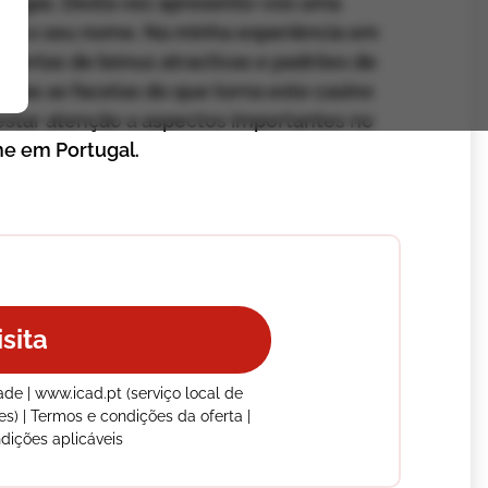
n Vegas. Desta vez apresento-vos uma
 como o seu nome. Na minha experiência em
 ofertas de bónus atractivas e padrões de
odas as facetas do que torna este casino
restar atenção a aspectos importantes no
ne em Portugal.
isita
de | www.icad.pt (serviço local de
) | Termos e condições da oferta |
dições aplicáveis