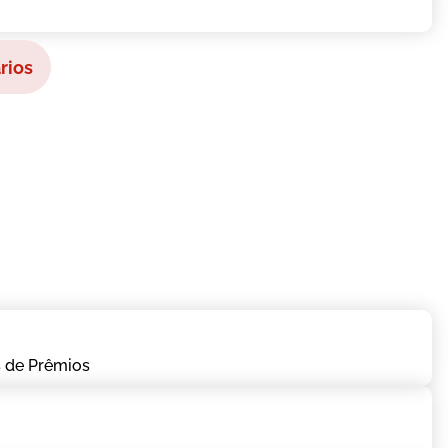
rios
 de Prêmios