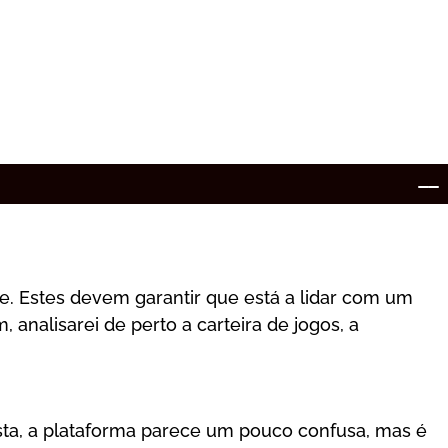
te. Estes devem garantir que está a lidar com um
 analisarei de perto a carteira de jogos, a
?
ista, a plataforma parece um pouco confusa, mas é