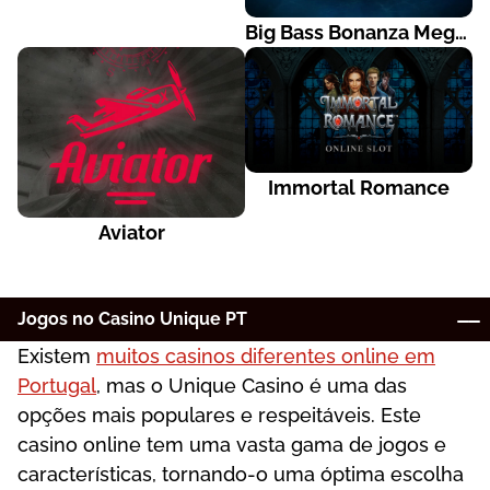
Big Bass Bonanza Megaways
Immortal Romance
Aviator
Jogos no Casino Unique PT
Existem
muitos casinos diferentes online em
Bónus no Unique Casino Portugal
Portugal
, mas o Unique Casino é uma das
Registo no Casino Unique
opções mais populares e respeitáveis. Este
casino online tem uma vasta gama de jogos e
Onde posso jogar no Casino Unique Mobile?
características, tornando-o uma óptima escolha