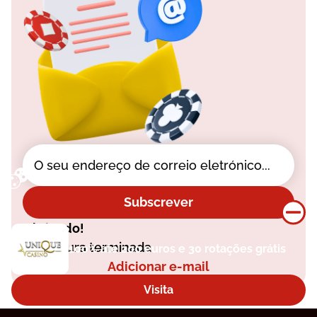
Subscrever
Ao continuar a utilizar o sítio, o utilizador concorda com a utilização de cookies em conformidade com o nosso sítio Web.
Obrigado!
Assinatura terminada
100% até 200 euros e 30 rotações grátis
Adicionar e-mail
Visita