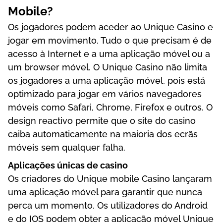
Mobile?
Os jogadores podem aceder ao Unique Casino e
jogar em movimento. Tudo o que precisam é de
acesso à Internet e a uma aplicação móvel ou a
um browser móvel. O Unique Casino não limita
os jogadores a uma aplicação móvel, pois está
optimizado para jogar em vários navegadores
móveis como Safari, Chrome, Firefox e outros. O
design reactivo permite que o site do casino
caiba automaticamente na maioria dos ecrãs
móveis sem qualquer falha.
Aplicações únicas de casino
Os criadores do Unique mobile Casino lançaram
uma aplicação móvel para garantir que nunca
perca um momento. Os utilizadores do Android
e do IOS podem obter a aplicação móvel Unique