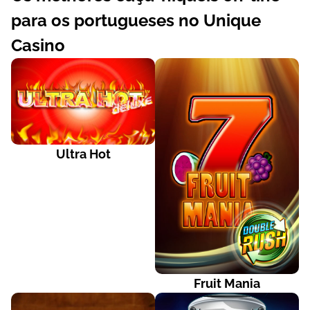
para os portugueses no Unique
Casino
Ultra Hot
Fruit Mania