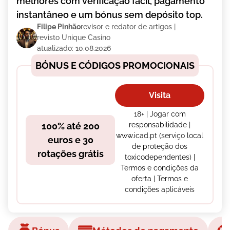
melhores com verificação fácil, pagamento
instantâneo e um bónus sem depósito top.
Filipe Pinhão
revisor e redator de artigos |
revisto Unique Casino
atualizado: 10.08.2026
Visita
18+ | Jogar com
100% até 200
responsabilidade |
www.icad.pt (serviço local
euros e 30
de proteção dos
rotações grátis
toxicodependentes) |
Termos e condições da
oferta | Termos e
condições aplicáveis