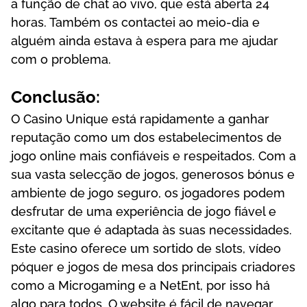
a função de chat ao vivo, que está aberta 24
horas. Também os contactei ao meio-dia e
alguém ainda estava à espera para me ajudar
com o problema.
Conclusão:
O Casino Unique está rapidamente a ganhar
reputação como um dos estabelecimentos de
jogo online mais confiáveis e respeitados. Com a
sua vasta selecção de jogos, generosos bónus e
ambiente de jogo seguro, os jogadores podem
desfrutar de uma experiência de jogo fiável e
excitante que é adaptada às suas necessidades.
Este casino oferece um sortido de slots, vídeo
póquer e jogos de mesa dos principais criadores
como a Microgaming e a NetEnt, por isso há
algo para todos. O website é fácil de navegar