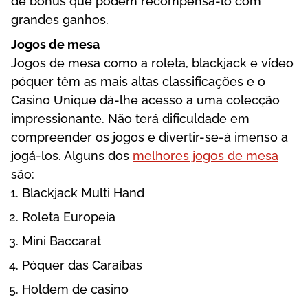
de bónus que podem recompensá-lo com
grandes ganhos.
Jogos de mesa
Jogos de mesa como a roleta, blackjack e vídeo
póquer têm as mais altas classificações e o
Casino Unique dá-lhe acesso a uma colecção
impressionante. Não terá dificuldade em
compreender os jogos e divertir-se-á imenso a
jogá-los. Alguns dos
melhores jogos de mesa
são:
Blackjack Multi Hand
Roleta Europeia
Mini Baccarat
Póquer das Caraíbas
Holdem de casino