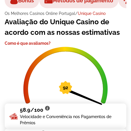
Bónus
Métodos de pagamento
Os Melhores Casinos Online Portugal
Unique Casino
Avaliação do Unique Casino de
acordo com as nossas estimativas
58.9/100
Velocidade e Conveniência nos Pagamentos de
Prêmios