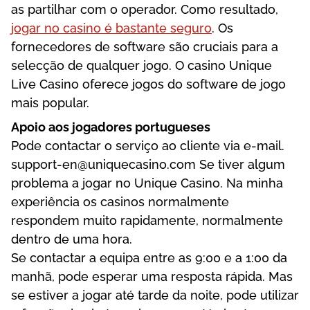
as partilhar com o operador. Como resultado,
jogar no casino é bastante seguro
. Os
fornecedores de software são cruciais para a
selecção de qualquer jogo. O casino Unique
Live Casino oferece jogos do software de jogo
mais popular.
Apoio aos jogadores portugueses
Pode contactar o serviço ao cliente via e-mail.
support-en@uniquecasino.com
Se tiver algum
problema a jogar no Unique Casino. Na minha
experiência os casinos normalmente
respondem muito rapidamente, normalmente
dentro de uma hora.
Se contactar a equipa entre as 9:00 e a 1:00 da
manhã, pode esperar uma resposta rápida. Mas
se estiver a jogar até tarde da noite, pode utilizar