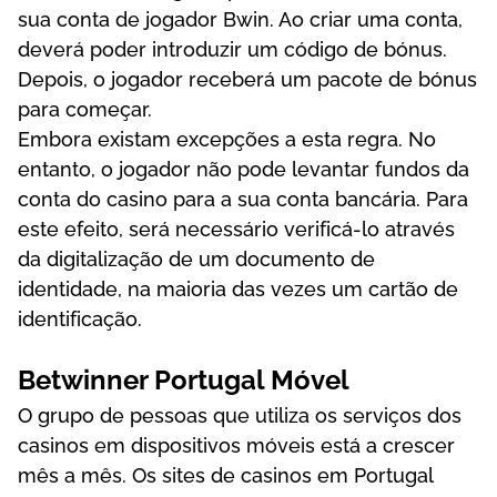
sua conta de jogador Bwin. Ao criar uma conta,
deverá poder introduzir um código de bónus.
Depois, o jogador receberá um pacote de bónus
para começar.
Embora existam excepções a esta regra. No
entanto, o jogador não pode levantar fundos da
conta do casino para a sua conta bancária. Para
este efeito, será necessário verificá-lo através
da digitalização de um documento de
identidade, na maioria das vezes um cartão de
identificação.
Betwinner Portugal Móvel
O grupo de pessoas que utiliza os serviços dos
casinos em dispositivos móveis está a crescer
mês a mês. Os sites de casinos em Portugal