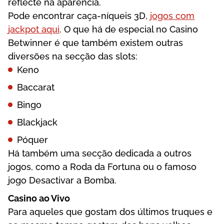
reflecte na aparência.
Pode encontrar caça-níqueis 3D,
jogos com
jackpot aqui
. O que há de especial no Casino
Betwinner é que também existem outras
diversões na secção das slots:
Keno
Baccarat
Bingo
Blackjack
Póquer
Há também uma secção dedicada a outros
jogos, como a Roda da Fortuna ou o famoso
jogo Desactivar a Bomba.
Casino ao Vivo
Para aqueles que gostam dos últimos truques e