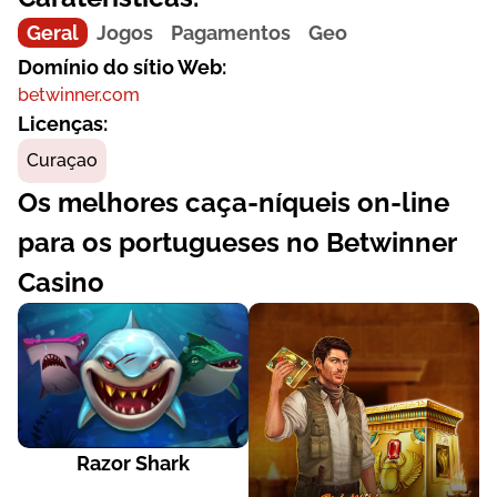
Geral
Jogos
Pagamentos
Geo
Domínio do sítio Web:
betwinner.com
Licenças:
Curaçao
Os melhores caça-níqueis on-line
para os portugueses no Betwinner
Casino
Razor Shark