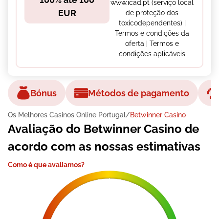
www.icad.pt (serviço local
EUR
de proteção dos
toxicodependentes) |
Termos e condições da
oferta | Termos e
condições aplicáveis
Bónus
Métodos de pagamento
Os Melhores Casinos Online Portugal
Betwinner Casino
Avaliação do Betwinner Casino de
acordo com as nossas estimativas