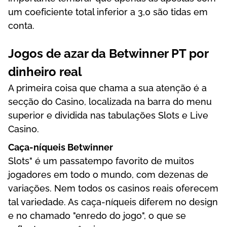
um coeficiente total inferior a 3,0 são tidas em
conta.
Jogos de azar da Betwinner PT por
dinheiro real
A primeira coisa que chama a sua atenção é a
secção do Casino, localizada na barra do menu
superior e dividida nas tabulações Slots e Live
Casino.
Caça-níqueis Betwinner
Slots" é um passatempo favorito de muitos
jogadores em todo o mundo, com dezenas de
variações. Nem todos os casinos reais oferecem
tal variedade. As caça-níqueis diferem no design
e no chamado "enredo do jogo", o que se