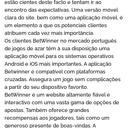
estão cientes deste facto e tentam ir ao
encontro das expectativas. Uma versão móvel
clara do site, bem como uma aplicação móvel, é
um elemento a que os potenciais clientes
atribuem cada vez mais importância.
Os clientes BetWinner no mercado português
de jogos de azar têm à sua disposição uma
aplicação móvel para os sistemas operativos
Android e iOS mais importantes. A aplicação
Betwinner é compatível com plataformas
cruzadas. Assegura um jogo sem complicações
a partir do seu dispositivo favorito.
BetWinner é um website altamente fiável e
interactivo com uma vasta gama de opções de
apostas. Também oferece grandes
recompensas aos jogadores, tais como um
generoso presente de boas-vindas. A