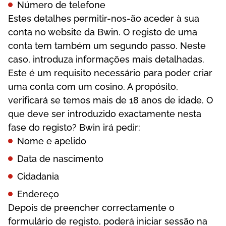
Número de telefone
Estes detalhes permitir-nos-ão aceder à sua
conta no website da Bwin. O registo de uma
conta tem também um segundo passo. Neste
caso, introduza informações mais detalhadas.
Este é um requisito necessário para poder criar
uma conta com um cosino. A propósito,
verificará se temos mais de 18 anos de idade. O
que deve ser introduzido exactamente nesta
fase do registo? Bwin irá pedir:
Nome e apelido
Data de nascimento
Cidadania
Endereço
Depois de preencher correctamente o
formulário de registo, poderá iniciar sessão na