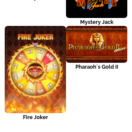
Mystery Jack
Pharaoh`s Gold II
Fire Joker