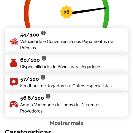
54/100
Velocidade e Conveniência nos Pagamentos de
Prêmios
60/100
Disponibilidade de Bônus para Jogadores
57/100
Feedback de Jogadores e Outros Especialistas
56.6/100
Ampla Variedade de Jogos de Diferentes
Provedores
Mostrar mais
Caraterísticas.