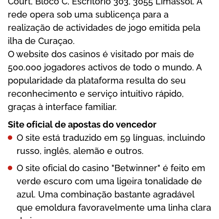
Court, Bloco C, Escritório 303, 3055 Limassol. A
rede opera sob uma sublicença para a
realização de actividades de jogo emitida pela
ilha de Curaçao.
O website dos casinos é visitado por mais de
500.000 jogadores activos de todo o mundo. A
popularidade da plataforma resulta do seu
reconhecimento e serviço intuitivo rápido,
graças à interface familiar.
Site oficial de apostas do vencedor
O site está traduzido em 59 línguas, incluindo
russo, inglês, alemão e outros.
O site oficial do casino "Betwinner" é feito em
verde escuro com uma ligeira tonalidade de
azul. Uma combinação bastante agradável
que emoldura favoravelmente uma linha clara