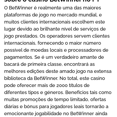
O BetWinner é realmente uma das maiores
plataformas de jogo no mercado mundial, e
muitos clientes internacionais escolhem este
lugar devido ao brilhante nível de serviços de
jogo prestados. Os operadores servem clientes
internacionais, fornecendo o maior número
possível de moedas locais e processadores de
pagamentos. Se é um verdadeiro amante de
bacará de primeira classe, encontrará as
melhores edições deste amado jogo na extensa
biblioteca da BetWinner. No total, este casino
pode oferecer mais de 2000 títulos de
diferentes tipos e géneros. Benefícios tais como
muitas promoções de tempo limitado, ofertas
diárias e bónus para jogadores leais tornarão a
emocionante jogabilidade no BetWinner ainda