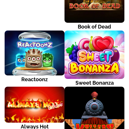
Book of Dead
Reactoonz
Sweet Bonanza
Always Hot