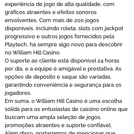
experiência de jogo de alta qualidade, com
gráficos atraentes e efeitos sonoros
envolventes. Com mais de 200 jogos
disponíveis, incluindo roleta, slots com jackpot
progressivo e outros jogos fornecidos pela
Playtech, há sempre algo novo para descobrir
no William Hill Casino.
O suporte ao cliente está disponível 24 horas
por dia, e a equipe é amigável e prestativa. As
opções de depósito e saque são variadas,
garantindo conveniência e segurança para os
jogadores.
Em suma, o William Hill Casino é uma escolha
sólida para os entusiastas de cassino online que
buscam uma ampla seleção de jogos,
promoções atraentes e suporte confiável.
Além disso, gostaríamos de mencionar que