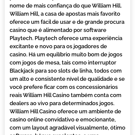
nome de mais confiança do que William Hill.
William Hill, a casa de apostas mais favorito
oferece um fácil de usar e de grande procura
casino que é alimentado por software
Playtech. Playtech oferece uma experiência
excitante e novo para os jogadores de
casino. Há um equilíbrio muito bom de jogos
com jogos de mesa, tais como interruptor
Blackjack para 100 slots de linha, todos com
um alto e consistente nível de qualidade e se
você prefere ficar com os concessionários
reais William Hill Casino também conta com
dealers ao vivo para determinados jogos.
William Hill Casino oferece um ambiente de
casino online convidativo e emocionante,
com um layout agradável visualmente, ótimo