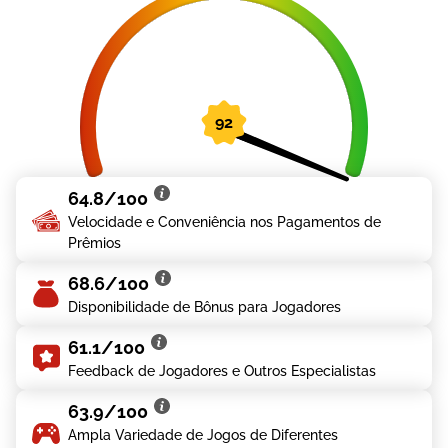
64.8/100
Velocidade e Conveniência nos Pagamentos de
Prêmios
68.6/100
Disponibilidade de Bônus para Jogadores
61.1/100
Feedback de Jogadores e Outros Especialistas
63.9/100
Ampla Variedade de Jogos de Diferentes