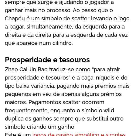
sempre que surge e ajudando o jogador a
ganhar mais no processo. Ao passo que o
Chapéu é um símbolo de scatter levando o jogo
a pagar, simultaneamente, da esquerda para a
direita e da direita para a esquerda de cada vez
que aparece num cilindro.
Prosperidade e tesouros
Zhao Cai Jin Bao traduz-se como “para atrair
prosperidade e tesouros” e a caça-níqueis é do
tipo baixa variância, pagando mais prémios mais
pequenos em vez de apenas alguns prémios
maiores. Pagamentos scatter ocorrem
frequentemente, enquanto o símbolo wild
duplica os ganhos sempre que substitui outro
símbolo criando um ganho.
Este é um
jogos de casino simpático e simples