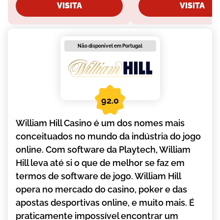
VISITA
VISITA
92.0
William Hill Casino é um dos nomes mais
conceituados no mundo da indústria do jogo
online. Com software da Playtech, William
Hill leva até si o que de melhor se faz em
termos de software de jogo. William Hill
opera no mercado do casino, poker e das
apostas desportivas online, e muito mais. É
praticamente impossível encontrar um