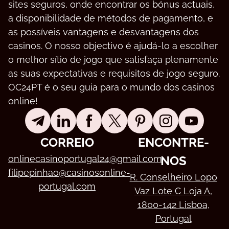
sites seguros, onde encontrar os bónus actuais,
a disponibilidade de métodos de pagamento, e
as possíveis vantagens e desvantagens dos
casinos. O nosso objectivo é ajudá-lo a escolher
o melhor sítio de jogo que satisfaça plenamente
as suas expectativas e requisitos de jogo seguro.
OC24PT é o seu guia para o mundo dos casinos
online!
CORREIO
ENCONTRE-
onlinecasinoportugal24@gmail.com
NOS
filipepinhao@casinosonline-
R. Conselheiro Lopo
portugal.com
Vaz Lote C Loja A,
1800-142 Lisboa,
Portugal