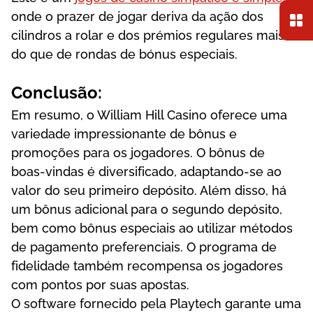
onde o prazer de jogar deriva da ação dos
cilindros a rolar e dos prémios regulares mais
do que de rondas de bónus especiais.
Conclusão:
Em resumo, o William Hill Casino oferece uma
variedade impressionante de bônus e
promoções para os jogadores. O bônus de
boas-vindas é diversificado, adaptando-se ao
valor do seu primeiro depósito. Além disso, há
um bônus adicional para o segundo depósito,
bem como bônus especiais ao utilizar métodos
de pagamento preferenciais. O programa de
fidelidade também recompensa os jogadores
com pontos por suas apostas.
O software fornecido pela Playtech garante uma