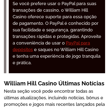
Se você prefere usar o PayPal para suas
transações de cassino, o William Hill
Casino oferece suporte para essa opção
de pagamento. O PayPal é conhecido por
sua facilidade e segurança, garantindo
transações rápidas e protegidas. Aproveite
a conveniência de usar o
PayPal para
depósitos
e saques no William Hill Casino
e tenha uma experiência de jogo tranquila
e prática.
William Hill Casino Últimas Notícias
Nesta seção você pode encontrar todas as
últimas atualizações, incluindo notícias, bônus e
promoções e jogos mais recentes lançados pela