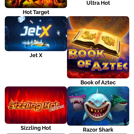
Ultra Hot
Hot Target
Jet X
Book of Aztec
Sizzling Hot
Razor Shark