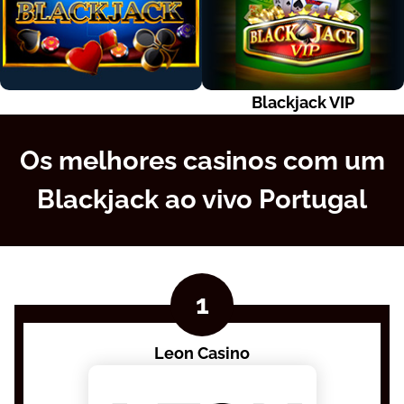
Blackjack VIP
Os melhores casinos com um
Blackjack ao vivo Portugal
Leon Casino