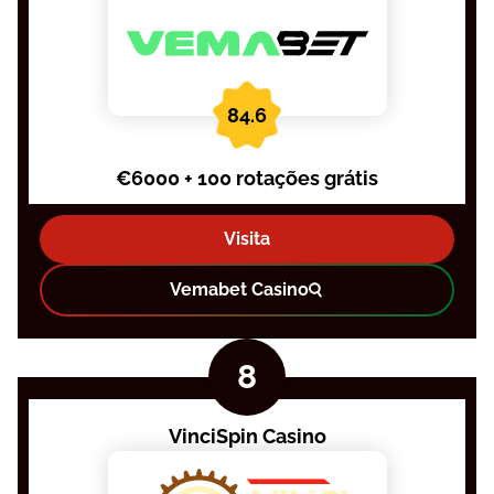
84.6
€6000 + 100 rotações grátis
Visita
Vemabet Casino
VinciSpin Casino