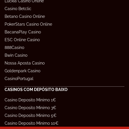
Luckia Casino Online
Casino Betclic
Betano Casino Online
PokerStars Casino Online
BacanaPlay Casino
ESC Online Casino
888Casino
Bwin Casino
Nossa Aposta Casino
Goldenpark Casino
CasinoPortugal
CASINOS COM DEPÓSITO BAIXO
Casino Deposito Minimo 1€
Casino Deposito Minimo 3€
Casino Deposito Minimo 5€
Casino Deposito Minimo 10€