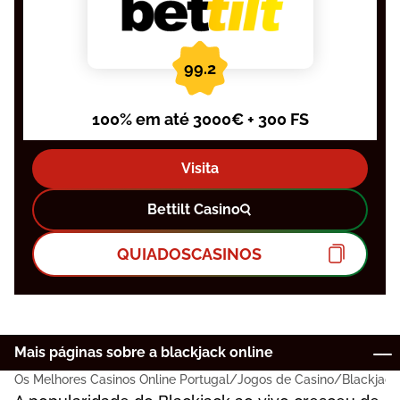
99.2
100% em até 3000€ + 300 FS
Visita
Bettilt Casino
QUIADOSCASINOS
Mais páginas sobre a blackjack online
Os Melhores Casinos Online Portugal
Jogos de Casino
Blackjack
O que Torna o Blackjack com Dealer ao Vivo Especial