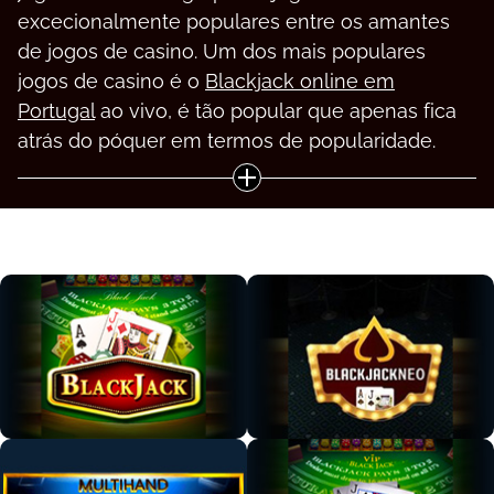
excecionalmente populares entre os amantes
de jogos de casino. Um dos mais populares
jogos de casino é o
Blackjack online em
Portugal
ao vivo, é tão popular que apenas fica
atrás do póquer em termos de popularidade.