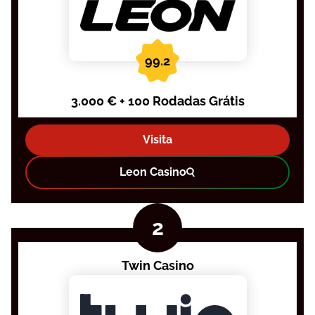
99.2
3.000 € + 100 Rodadas Grátis
Visita
Leon Casino
Twin Casino